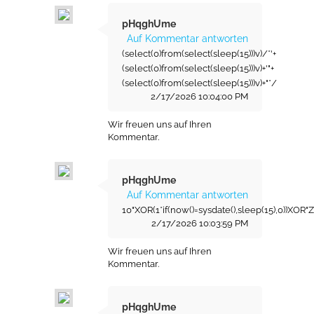
pHqghUme
Auf Kommentar antworten
(select(0)from(select(sleep(15)))v)/*'+
(select(0)from(select(sleep(15)))v)+'"+
(select(0)from(select(sleep(15)))v)+"*/
2/17/2026 10:04:00 PM
Wir freuen uns auf Ihren
Kommentar.
pHqghUme
Auf Kommentar antworten
10"XOR(1*if(now()=sysdate(),sleep(15),0))XOR"Z
2/17/2026 10:03:59 PM
Wir freuen uns auf Ihren
Kommentar.
pHqghUme